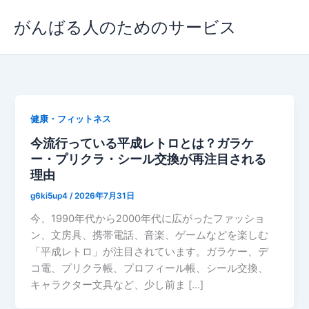
内
がんばる人のためのサービス
容
を
ス
キ
ッ
プ
健康・フィットネス
今流行っている平成レトロとは？ガラケ
ー・プリクラ・シール交換が再注目される
理由
g6ki5up4
/
2026年7月31日
今、1990年代から2000年代に広がったファッショ
ン、文房具、携帯電話、音楽、ゲームなどを楽しむ
「平成レトロ」が注目されています。ガラケー、デ
コ電、プリクラ帳、プロフィール帳、シール交換、
キャラクター文具など、少し前ま […]