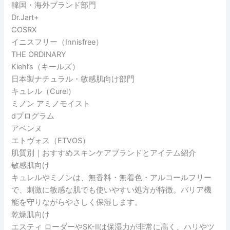
韓国・海外ブランド部門
Dr.Jart+
COSRX
イニスフリー（Innisfree）
THE ORDINARY
Kiehl’s（キールズ）
日本製ナチュラル・敏感肌向け部門
キュレル（Curel）
ミノン アミノモイスト
dプログラム
アベンヌ
エトヴォス（ETVOS）
肌質別｜おすすめスキンケアブランドとアイテム紹介
敏感肌向け
キュレルやミノンは、無香料・無着色・アルコールフリー
で、刺激に敏感な肌でも使いやすい処方が特徴。バリア機
能を守りながらやさしく保湿します。
乾燥肌向け
エスティ ローダーやSK-IIは保湿力が非常に高く、ハリやツ