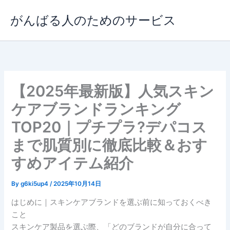
内
がんばる人のためのサービス
容
を
ス
キ
ッ
プ
【2025年最新版】人気スキン
ケアブランドランキング
TOP20｜プチプラ?デパコス
まで肌質別に徹底比較＆おす
すめアイテム紹介
By
g6ki5up4
/
2025年10月14日
はじめに｜スキンケアブランドを選ぶ前に知っておくべき
こと
スキンケア製品を選ぶ際、「どのブランドが自分に合って