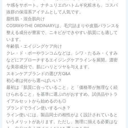
ヤ感をサポート。ナチュリエのハトムギ化粧水も、コスパ
抜群の保湿系アイテムとして人気です。
脂性肌・混合肌向け
COSRXやTHE ORDINARYは、毛穴詰まりや皮脂バランスを
整える成分が豊富で、ニキビができやすい肌質にも適して
います。
年齢肌・エイジングケア向け
クレ・ド・ポーやランコムなどは、シワ・たるみ・くすみ
などにアプローチするエイジングケアラインを展開。濃密
な美容成分で、肌にハリとツヤを与えます。
スキンケアブランドの選び方Q&A
初心者は何から選べばいい？
最初は「肌質に合っていること」と「価格帯が無理なく続
けられること」を基準に選ぶのがおすすめ。試供品やトラ
イアルセットから始めるのも◎
ブランドでライン使いするべき？
ライン使いには、製品同士の相性がよく設計されていると
いうメリットがあります。ただし、無理に揃える必要はな