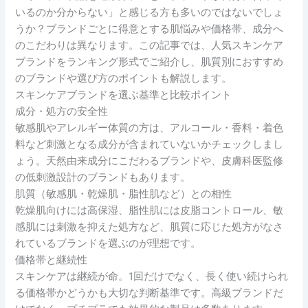
いるのか分からない」と感じる方も多いのではないでしょ
うか？ブランドごとに得意とする肌悩みや価格帯、成分へ
のこだわりは異なります。この記事では、人気スキンケア
ブランドをランキング形式でご紹介し、肌質別におすすめ
のブランドや選び方のポイントも解説します。
スキンケアブランドを選ぶ基準と比較ポイント
成分・処方の安全性
敏感肌やアレルギー体質の方は、アルコール・香料・着色
料など刺激となる成分が含まれていないかチェックしまし
ょう。天然由来成分にこだわるブランドや、皮膚科医監修
の低刺激設計のブランドもあります。
肌質（敏感肌・乾燥肌・脂性肌など）との相性
乾燥肌向けには高保湿、脂性肌には皮脂コントロール、敏
感肌には刺激を抑えた処方など、肌質に応じた処方がなさ
れているブランドを選ぶのが理想です。
価格帯と継続性
スキンケアは継続が命。1回だけでなく、長く使い続けられ
る価格帯かどうかも大切な判断基準です。高級ブランドだ