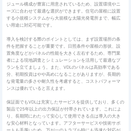
ジュール構成が豊富に用意されているため、設置環境やニ
ーズに合わせて最適な選択ができます。住宅の屋根に設置
する小規模システムから大規模な太陽光発電所まで、幅広
い用途に対応可能です。
導入を検討する際のポイントとしては、まず設置場所の条
件を把握することが重要です。日照条件や屋根の形状、設
置角度などがパネルの性能を大きく左右するため、専門業
者による現地調査とシミュレーションを活用して最適なプ
ランを立てましょう。また、VDLのパネルは高効率である
分、初期投資はやや高めになることがありますが、長期的
な発電量の多さや耐久性を考慮すると、コストパフォーマ
ンスは優れていると言えます。
保証面でもVDLは充実したサービスを提供しており、多くの
製品で25年以上の出力保証が付帯されています。これによ
り、長期間にわたって安心して使用できる点は導入の大き
な安心材料となっています。アフターサービスや技術サポ
ートも手厚いため、万が一のトラブル時にも迅速な対応が