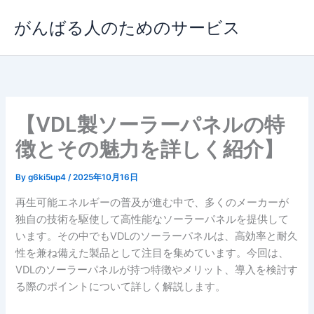
内
がんばる人のためのサービス
容
を
ス
キ
ッ
プ
【VDL製ソーラーパネルの特
徴とその魅力を詳しく紹介】
By
g6ki5up4
/
2025年10月16日
再生可能エネルギーの普及が進む中で、多くのメーカーが
独自の技術を駆使して高性能なソーラーパネルを提供して
います。その中でもVDLのソーラーパネルは、高効率と耐久
性を兼ね備えた製品として注目を集めています。今回は、
VDLのソーラーパネルが持つ特徴やメリット、導入を検討す
る際のポイントについて詳しく解説します。