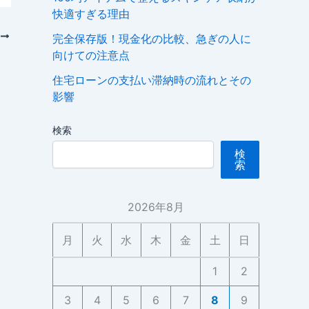
快適すぎる理由
次
完全保存版！現金化の比較、急ぎの人に
向けての注意点
住宅ローンの支払い滞納時の流れとその
影響
検索
検
索
2026年8月
月
火
水
木
金
土
日
1
2
3
4
5
6
7
8
9