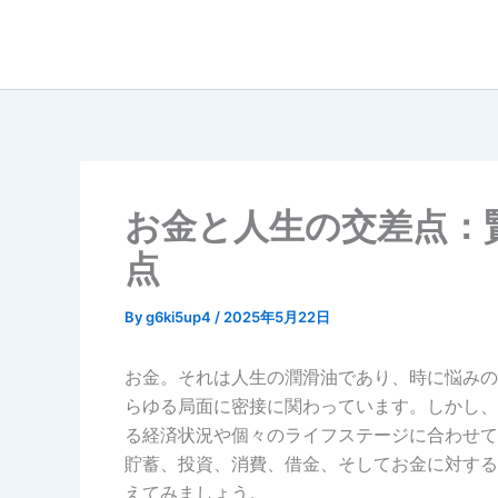
内
容
を
ス
キ
ッ
プ
お金と人生の交差点：
点
By
g6ki5up4
/
2025年5月22日
お金。それは人生の潤滑油であり、時に悩みの
らゆる局面に密接に関わっています。しかし、
る経済状況や個々のライフステージに合わせて
貯蓄、投資、消費、借金、そしてお金に対する
えてみましょう。