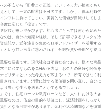
への不安から「貯蓄こそ正義」という考え方が根強くあり
えとして、一定の貯蓄は不可欠です。しかし、低金利時代
インフレに負けてしまい、実質的な価値が目減りしてしま
容度に応じた「投資」です。
選択肢が思い浮かびます。初心者にとっては何から始めた
なのは、自分の知識や経験、そして許容できるリスクを冷
資信託や、近年注目を集めるロボアドバイザーを活用する
」という甘い言葉に惑わされず、分散投資や長期的な視点
重要な要素です。現代社会は消費社会であり、様々な商品
本当に必要なものを見極める力は、お金との良好な関係を
ナビリティといった考え方が広まる中で、所有ではなく利
目されています。消費に対する価値観を問い直し、自分に
より豊かな生活を送ることができるでしょう。
」です。住宅ローンや教育ローンなど、人生における大き
重要なのは、借金の目的を明確にし、返済計画をしっかり
負担となる可能性があります。金利や返済期間などを慎重