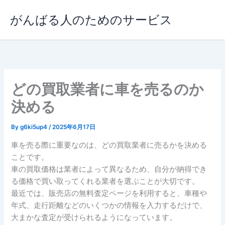
内
がんばる人のためのサービス
容
を
ス
キ
ッ
プ
どの買取業者に車を売るのか
決める
By
g6ki5up4
/
2025年6月17日
車を売る際に重要なのは、どの買取業者に売るかを決める
ことです。
車の買取価格は業者によって異なるため、自分が納得でき
る価格で買い取ってくれる業者を選ぶことが大切です。
最近では、販売店の無料査定ページを利用すると、車種や
年式、走行距離などのいくつかの情報を入力するだけで、
大まかな査定が受けられるようになっています。