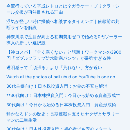
今流行っている平成レトロとは？ガラケー・プリクラ・シ
ール交換が再注目される理由
浮気が怪しい時に探偵へ相談するタイミング｜依頼前の判
断ラインを解説
神奈川県で注目が高まる初期費用ゼロで始める0円ソーラー
導入の新しい選択肢
【神コスパ】「全く寒くない」と話題！ワークマンの3900
円「ダブルフラップ防水防寒パンツ」が最強すぎる件
透明感って「頑張る」より「荒れない」方が近い
Watch all the photos of bali ubud on YouTube in one go
30代主婦向け！日本株投資入門：お金の不安を解消
**30代向け！日本株投資入門：今日から始める資産形成**
30代向け！今日から始める日本株投資入門｜資産形成術
静かなるドンの歴史：長期連載を支えたヤクザとサラリー
マンの二重生活
30代向け！日本株投資入門：初心者でも安心スタート