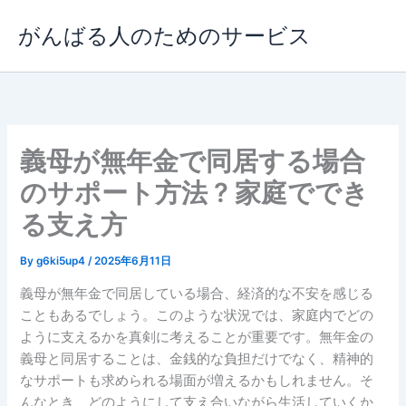
内
がんばる人のためのサービス
容
を
ス
キ
ッ
プ
義母が無年金で同居する場合
のサポート方法 ? 家庭ででき
る支え方
By
g6ki5up4
/
2025年6月11日
義母が無年金で同居している場合、経済的な不安を感じる
こともあるでしょう。このような状況では、家庭内でどの
ように支えるかを真剣に考えることが重要です。無年金の
義母と同居することは、金銭的な負担だけでなく、精神的
なサポートも求められる場面が増えるかもしれません。そ
んなとき、どのようにして支え合いながら生活していくか