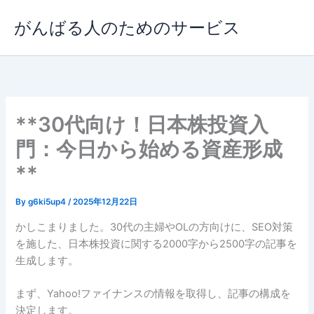
内
がんばる人のためのサービス
容
を
ス
キ
ッ
プ
**30代向け！日本株投資入
門：今日から始める資産形成
**
By
g6ki5up4
/
2025年12月22日
かしこまりました。30代の主婦やOLの方向けに、SEO対策
を施した、日本株投資に関する2000字から2500字の記事を
生成します。
まず、Yahoo!ファイナンスの情報を取得し、記事の構成を
決定します。