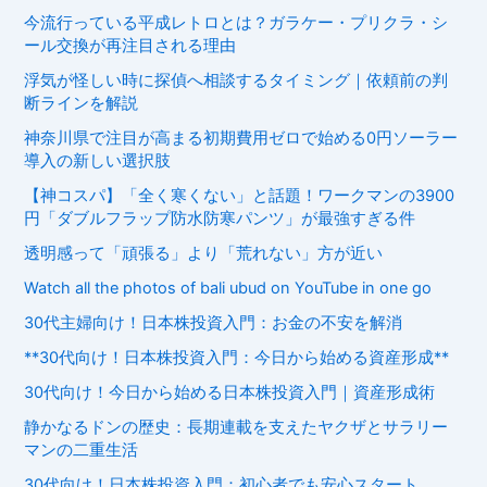
今流行っている平成レトロとは？ガラケー・プリクラ・シ
ール交換が再注目される理由
浮気が怪しい時に探偵へ相談するタイミング｜依頼前の判
断ラインを解説
神奈川県で注目が高まる初期費用ゼロで始める0円ソーラー
導入の新しい選択肢
【神コスパ】「全く寒くない」と話題！ワークマンの3900
円「ダブルフラップ防水防寒パンツ」が最強すぎる件
透明感って「頑張る」より「荒れない」方が近い
Watch all the photos of bali ubud on YouTube in one go
30代主婦向け！日本株投資入門：お金の不安を解消
**30代向け！日本株投資入門：今日から始める資産形成**
30代向け！今日から始める日本株投資入門｜資産形成術
静かなるドンの歴史：長期連載を支えたヤクザとサラリー
マンの二重生活
30代向け！日本株投資入門：初心者でも安心スタート