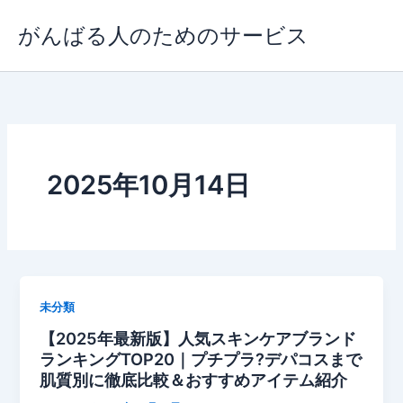
内
がんばる人のためのサービス
容
を
ス
キ
ッ
プ
2025年10月14日
未分類
【2025年最新版】人気スキンケアブランド
ランキングTOP20｜プチプラ?デパコスまで
肌質別に徹底比較＆おすすめアイテム紹介