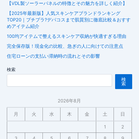
【VDL製ソーラーパネルの特徴とその魅力を詳しく紹介】
【2025年最新版】人気スキンケアブランドランキング
TOP20｜プチプラ?デパコスまで肌質別に徹底比較＆おすす
めアイテム紹介
100均アイテムで整えるスキンケア収納が快適すぎる理由
完全保存版！現金化の比較、急ぎの人に向けての注意点
住宅ローンの支払い滞納時の流れとその影響
検索
検
索
2026年8月
月
火
水
木
金
土
日
1
2
3
4
5
6
7
8
9