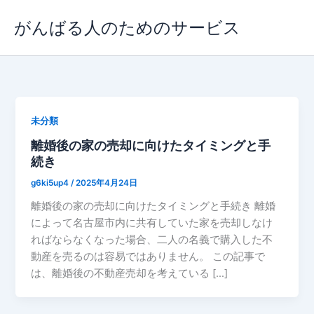
内
がんばる人のためのサービス
容
を
ス
キ
ッ
プ
未分類
離婚後の家の売却に向けたタイミングと手
続き
g6ki5up4
/
2025年4月24日
離婚後の家の売却に向けたタイミングと手続き 離婚
によって名古屋市内に共有していた家を売却しなけ
ればならなくなった場合、二人の名義で購入した不
動産を売るのは容易ではありません。 この記事で
は、離婚後の不動産売却を考えている […]