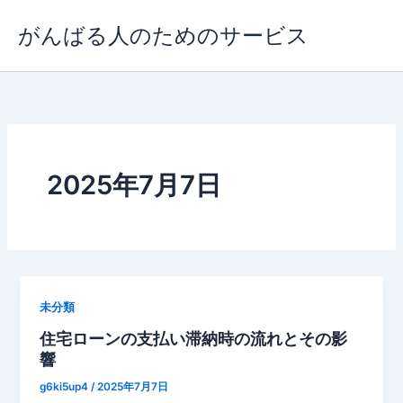
内
がんばる人のためのサービス
容
を
ス
キ
ッ
プ
2025年7月7日
未分類
住宅ローンの支払い滞納時の流れとその影
響
g6ki5up4
/
2025年7月7日