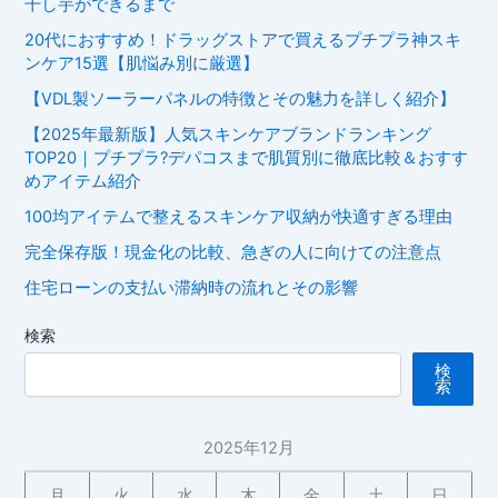
干し芋ができるまで
20代におすすめ！ドラッグストアで買えるプチプラ神スキ
ンケア15選【肌悩み別に厳選】
【VDL製ソーラーパネルの特徴とその魅力を詳しく紹介】
【2025年最新版】人気スキンケアブランドランキング
TOP20｜プチプラ?デパコスまで肌質別に徹底比較＆おすす
めアイテム紹介
100均アイテムで整えるスキンケア収納が快適すぎる理由
完全保存版！現金化の比較、急ぎの人に向けての注意点
住宅ローンの支払い滞納時の流れとその影響
検索
検
索
2025年12月
月
火
水
木
金
土
日