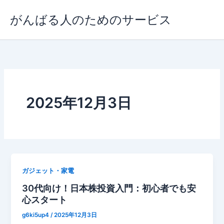
内
がんばる人のためのサービス
容
を
ス
キ
ッ
プ
2025年12月3日
ガジェット・家電
30代向け！日本株投資入門：初心者でも安
心スタート
g6ki5up4
/
2025年12月3日