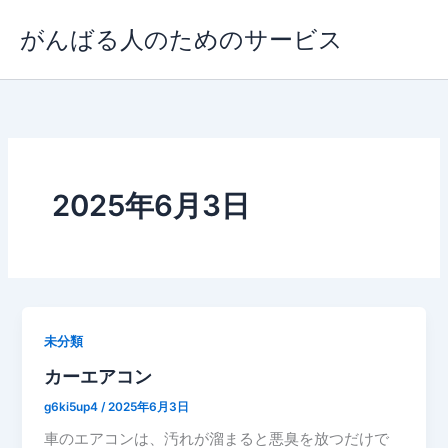
内
がんばる人のためのサービス
容
を
ス
キ
ッ
プ
2025年6月3日
未分類
カーエアコン
g6ki5up4
/
2025年6月3日
車のエアコンは、汚れが溜まると悪臭を放つだけで