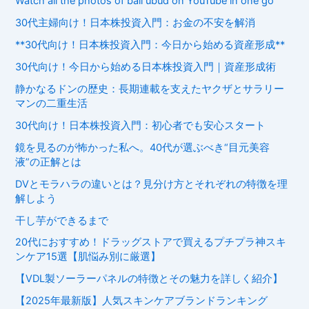
Watch all the photos of bali ubud on YouTube in one go
30代主婦向け！日本株投資入門：お金の不安を解消
**30代向け！日本株投資入門：今日から始める資産形成**
30代向け！今日から始める日本株投資入門｜資産形成術
静かなるドンの歴史：長期連載を支えたヤクザとサラリー
マンの二重生活
30代向け！日本株投資入門：初心者でも安心スタート
鏡を見るのが怖かった私へ。40代が選ぶべき“目元美容
液”の正解とは
DVとモラハラの違いとは？見分け方とそれぞれの特徴を理
解しよう
干し芋ができるまで
20代におすすめ！ドラッグストアで買えるプチプラ神スキ
ンケア15選【肌悩み別に厳選】
【VDL製ソーラーパネルの特徴とその魅力を詳しく紹介】
【2025年最新版】人気スキンケアブランドランキング