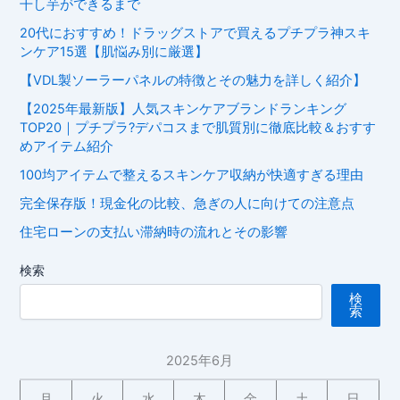
干し芋ができるまで
20代におすすめ！ドラッグストアで買えるプチプラ神スキ
ンケア15選【肌悩み別に厳選】
【VDL製ソーラーパネルの特徴とその魅力を詳しく紹介】
【2025年最新版】人気スキンケアブランドランキング
TOP20｜プチプラ?デパコスまで肌質別に徹底比較＆おすす
めアイテム紹介
100均アイテムで整えるスキンケア収納が快適すぎる理由
完全保存版！現金化の比較、急ぎの人に向けての注意点
住宅ローンの支払い滞納時の流れとその影響
検索
検
索
2025年6月
月
火
水
木
金
土
日