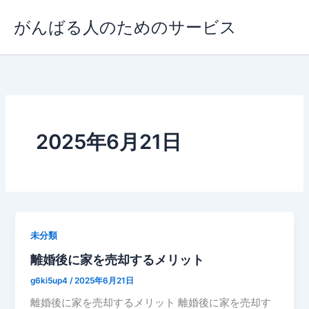
内
がんばる人のためのサービス
容
を
ス
キ
ッ
プ
2025年6月21日
未分類
離婚後に家を売却するメリット
g6ki5up4
/
2025年6月21日
離婚後に家を売却するメリット 離婚後に家を売却す