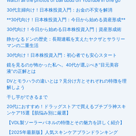
Watch all the photos of bali ubud on YouTube in one go
30代主婦向け！日本株投資入門：お金の不安を解消
**30代向け！日本株投資入門：今日から始める資産形成**
30代向け！今日から始める日本株投資入門｜資産形成術
静かなるドンの歴史：長期連載を支えたヤクザとサラリー
マンの二重生活
30代向け！日本株投資入門：初心者でも安心スタート
鏡を見るのが怖かった私へ。40代が選ぶべき“目元美容
液”の正解とは
DVとモラハラの違いとは？見分け方とそれぞれの特徴を理
解しよう
干し芋ができるまで
20代におすすめ！ドラッグストアで買えるプチプラ神スキ
ンケア15選【肌悩み別に厳選】
【VDL製ソーラーパネルの特徴とその魅力を詳しく紹介】
【2025年最新版】人気スキンケアブランドランキング