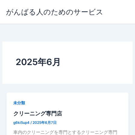
内
がんばる人のためのサービス
容
を
ス
キ
ッ
プ
2025年6月
未分類
クリーニング専門店
g6ki5up4
/
2025年6月7日
車内のクリーニングを専門とするクリーニング専門